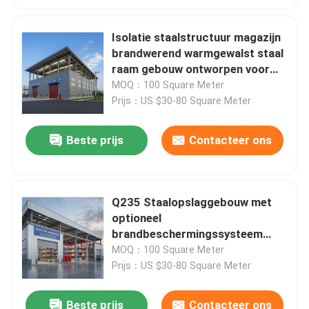
Isolatie staalstructuur magazijn
brandwerend warmgewalst staal
raam gebouw ontworpen voor
industriële opslag en
MOQ：100 Square Meter
bescherming
Prijs：US $30-80 Square Meter
Beste prijs
Contacteer ons
Q235 Staalopslaggebouw met
optioneel
brandbeschermingssysteem
ideaal voor industriële opslag
MOQ：100 Square Meter
van zware stoffen
Prijs：US $30-80 Square Meter
Beste prijs
Contacteer ons