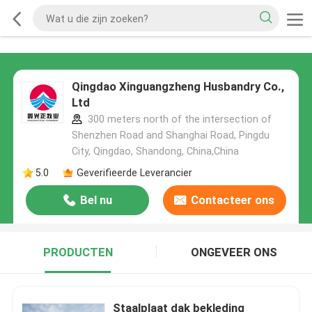
Qingdao Xinguangzheng Husbandry Co.,
Ltd
300 meters north of the intersection of
Shenzhen Road and Shanghai Road, Pingdu
City, Qingdao, Shandong, China,China
5.0
Geverifieerde Leverancier
Bel nu
Contacteer ons
PRODUCTEN
ONGEVEER ONS
Staalplaat dak bekleding