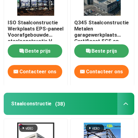
ISO Staalconstructie
Q345 Staalconstructie
Werkplaats EPS-paneel
Metalen
Voorafgebouwde
garagewerkplaats
staalconstructie H-
Certificaat SGS op
vormig
maat
Beste prijs
Beste prijs
Contacteer ons
Contacteer ons
Staalconstructie
(38)