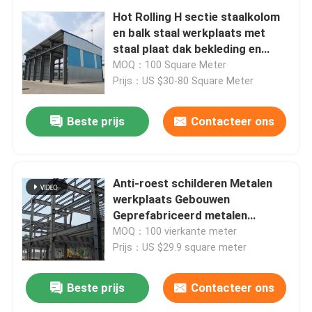
Hot Rolling H sectie staalkolom
en balk staal werkplaats met
staal plaat dak bekleding en
sandwich paneel opties
MOQ：100 Square Meter
Prijs：US $30-80 Square Meter
Beste prijs
Contacteer ons
Anti-roest schilderen Metalen
werkplaats Gebouwen
Geprefabriceerd metalen
magazijn ODM
MOQ：100 vierkante meter
Prijs：US $29.9 square meter
Beste prijs
Contacteer ons