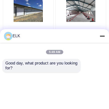
ISO Veehouderijhuis
H sectie staal
Prefabrieke
commercieel
ELK
staalconstructie
kippenhuis
Vleeghuis
geprefabriceerde
staalconstructie
5:49 AM
Beste prijs
Beste prijs
Good day, what product are you looking 
for?
Contacteer ons
Contacteer ons
Bekijk meer
Thuis
Ongeveer ons
Contacteer ons
Desktop Site