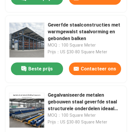
Geverfde staalconstructies met
warmgewalst staalvorming en
gebonden balken
MOQ：100 Square Meter
Prijs：US $30-80 Square Meter
Beste prijs
Contacteer ons
Huis
Gegalvaniseerde metalen
gebouwen staal geverfde staal
structurele onderdelen ideaal
Producten
voor landbouw- en industriële
MOQ：100 Square Meter
bouwprojecten
Prijs：US $30-80 Square Meter
Over ons