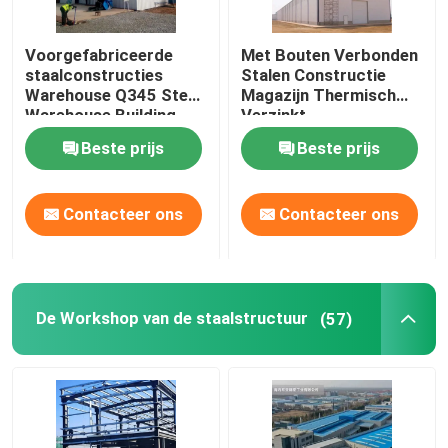
Voorgefabriceerde huizen van staal
Voorgefabriceerde
Met Bouten Verbonden
staalconstructies
Stalen Constructie
Warehouse Q345 Steel
Magazijn Thermisch
Structurele materialen van staal
Warehouse Building
Verzinkt
Beste prijs
Beste prijs
de kippenkooi van de eilaag
Contacteer ons
Contacteer ons
Broiler kippenkooien systeem
Floorsystemen voor broilers
De Workshop van de staalstructuur
(57)