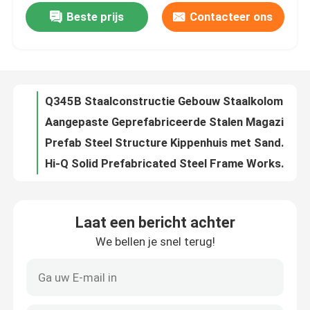
Beste prijs
Contacteer ons
Anti-roest schilderen Metalen werkplaats Gebouwen Geprefabriceerd metalen magazijn ODM
Q345B Staalconstructie Gebouw Staalkolom ODM CE-certificaat
Fabriekstocht
Aangepaste Geprefabriceerde Stalen Magazijngebouw met Sandwichpaneel
Prefab Steel Structure Kippenhuis met Sandwich Panel dak
Kwaliteitscontrole
Hi-Q Solid Prefabricated Steel Frame Workshop Roestvrij staal
Industriële staalconstructie hanger gegalvaniseerd voorgefabriceerd staal magazijn
Neem contact met ons op
Sandwichpaneel Lichte staalstructuur Warehouse Hot DIP gegalvaniseerd
Voorgefabriceerde stalen hangargebouwen
Nieuws
CE-gecertificeerde stalen frame kantoorgebouwen met seismische weerstand
Goed buigzaamheid gegalvaniseerd staal hanger hoog seismisch bestand staal structuur huis
Gevallen
Laat een bericht achter
Moderne staalconstructie op maat Waterdichte staalconstructie
We bellen je snel terug!
BV Aardbevingsbestendige staalconstructie Werkplaats Aluminiumruit
Vraag een offerte
Windbestendige industriële geprefabriceerde gebouwen Staalstructuur Aluminiumlegeringsraam
Op maat gemaakte staalconstructie magazijngebouw met H-afdeling balken
Staalconstructie magazijn
Gepersonaliseerde woningen Metalen garages Gebouwen Stalen constructies voor industrieel gebruik