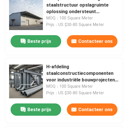
staalstructuur opslagruimte
oplossing ondersteunt
sneeuwbelasting 30 tot 200 kg
MOQ：100 Square Meter
per vierkante meter ideaal voor
Prijs：US $30-80 Square Meter
industriële opslag
Beste prijs
Contacteer ons
H-afdeling
staalconstructiecomponenten
voor industriële bouwprojecten
Duurzaam
MOQ：100 Square Meter
Prijs：US $30-80 Square Meter
Beste prijs
Contacteer ons