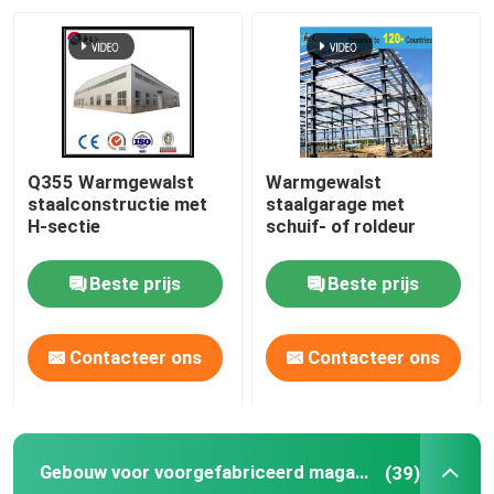
Fabriekstocht
Kwaliteitscontrole
Q355 Warmgewalst
Warmgewalst
Neem contact met ons op
staalconstructie met
staalgarage met
H-sectie
schuif- of roldeur
Nieuws
Beste prijs
Beste prijs
Gevallen
Contacteer ons
Contacteer ons
Vraag een offerte
Gebouw voor voorgefabriceerd magazijn
(39)
Staalconstructie magazijn