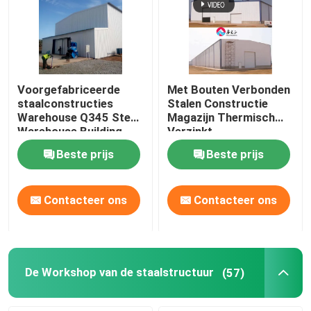
Voorgefabriceerde
Met Bouten Verbonden
staalconstructies
Stalen Constructie
Warehouse Q345 Steel
Magazijn Thermisch
Warehouse Building
Verzinkt
Beste prijs
Beste prijs
Contacteer ons
Contacteer ons
De Workshop van de staalstructuur
(57)