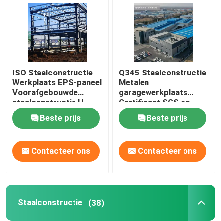
ISO Staalconstructie
Q345 Staalconstructie
Werkplaats EPS-paneel
Metalen
Voorafgebouwde
garagewerkplaats
staalconstructie H-
Certificaat SGS op
vormig
maat
Beste prijs
Beste prijs
Contacteer ons
Contacteer ons
Huis
Producten
Staalconstructie
(38)
Over ons