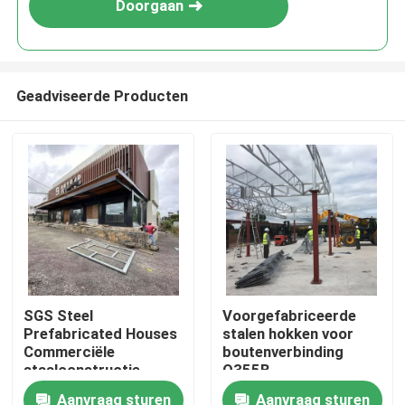
Doorgaan
Geadviseerde Producten
Huis
SGS Steel
Voorgefabriceerde
Prefabricated Houses
stalen hokken voor
Producten
Commerciële
boutenverbinding
staalconstructie
Q355B
Prefab huis
Voorgefabriceerde
Aanvraag sturen
Aanvraag sturen
Over ons