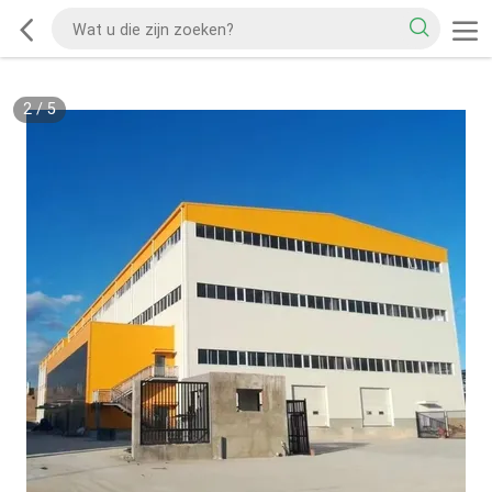
2
/
5