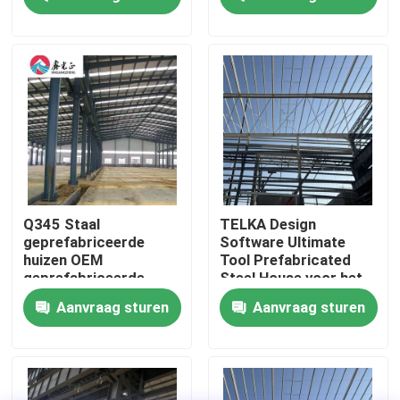
metalen hokken
Fabriekstocht
Kwaliteitscontrole
Neem contact met ons op
Nieuws
Q345 Staal
TELKA Design
geprefabriceerde
Software Ultimate
huizen OEM
Tool Prefabricated
Gevallen
geprefabriceerde
Steel House voor het
staalconstructie
ontwerpen van
Aanvraag sturen
Aanvraag sturen
residentiële stalen
huizen
Vraag een offerte
Staalconstructie magazijn