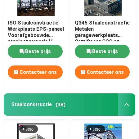
ISO Staalconstructie
Q345 Staalconstructie
Werkplaats EPS-paneel
Metalen
Voorafgebouwde
garagewerkplaats
staalconstructie H-
Certificaat SGS op
vormig
maat
Beste prijs
Beste prijs
Contacteer ons
Contacteer ons
Staalconstructie
(38)