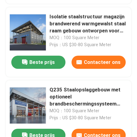
Isolatie staalstructuur magazijn
brandwerend warmgewalst staal
raam gebouw ontworpen voor
industriële opslag en
MOQ：100 Square Meter
bescherming
Prijs：US $30-80 Square Meter
Beste prijs
Contacteer ons
Q235 Staalopslaggebouw met
optioneel
brandbeschermingssysteem
ideaal voor industriële opslag
MOQ：100 Square Meter
van zware stoffen
Prijs：US $30-80 Square Meter
Beste prijs
Contacteer ons