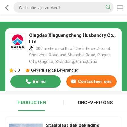
Qingdao Xinguangzheng Husbandry Co.,
Ltd
300 meters north of the intersection of
Shenzhen Road and Shanghai Road, Pingdu
City, Qingdao, Shandong, China,China
5.0
Geverifieerde Leverancier
Bel nu
Contacteer ons
PRODUCTEN
ONGEVEER ONS
Staalplaat dak bekleding