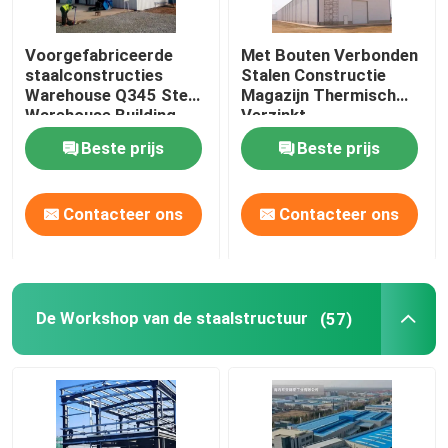
Voorgefabriceerde huizen van staal
Voorgefabriceerde
Met Bouten Verbonden
staalconstructies
Stalen Constructie
Warehouse Q345 Steel
Magazijn Thermisch
Structurele materialen van staal
Warehouse Building
Verzinkt
Beste prijs
Beste prijs
de kippenkooi van de eilaag
Contacteer ons
Contacteer ons
Broiler kippenkooien systeem
Floorsystemen voor broilers
De Workshop van de staalstructuur
(57)