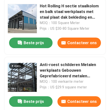
Hot Rolling H sectie staalkolom
en balk staal werkplaats met
staal plaat dak bekleding en
sandwich paneel opties
MOQ：100 Square Meter
Prijs：US $30-80 Square Meter
Beste prijs
Contacteer ons
Anti-roest schilderen Metalen
werkplaats Gebouwen
Geprefabriceerd metalen
magazijn ODM
MOQ：100 vierkante meter
Prijs：US $29.9 square meter
Beste prijs
Contacteer ons