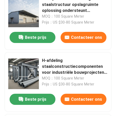
staalstructuur opslagruimte
oplossing ondersteunt
sneeuwbelasting 30 tot 200 kg
MOQ：100 Square Meter
per vierkante meter ideaal voor
Prijs：US $30-80 Square Meter
industriële opslag
Beste prijs
Contacteer ons
H-afdeling
staalconstructiecomponenten
voor industriële bouwprojecten
Duurzaam
MOQ：100 Square Meter
Prijs：US $30-80 Square Meter
Beste prijs
Contacteer ons