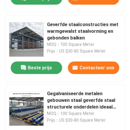
Geverfde staalconstructies met
warmgewalst staalvorming en
gebonden balken
MOQ：100 Square Meter
Prijs：US $30-80 Square Meter
Beste prijs
Contacteer ons
Huis
Gegalvaniseerde metalen
gebouwen staal geverfde staal
structurele onderdelen ideaal
Producten
voor landbouw- en industriële
MOQ：100 Square Meter
bouwprojecten
Prijs：US $30-80 Square Meter
Over ons