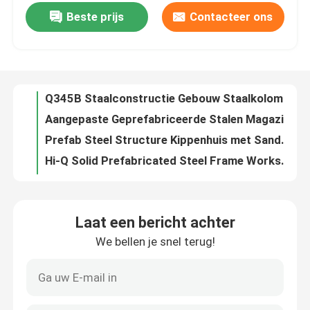
Beste prijs
Contacteer ons
Anti-roest schilderen Metalen werkplaats Gebouwen Geprefabriceerd metalen magazijn ODM
Q345B Staalconstructie Gebouw Staalkolom ODM CE-certificaat
Fabriekstocht
Aangepaste Geprefabriceerde Stalen Magazijngebouw met Sandwichpaneel
Prefab Steel Structure Kippenhuis met Sandwich Panel dak
Kwaliteitscontrole
Hi-Q Solid Prefabricated Steel Frame Workshop Roestvrij staal
Industriële staalconstructie hanger gegalvaniseerd voorgefabriceerd staal magazijn
Neem contact met ons op
Sandwichpaneel Lichte staalstructuur Warehouse Hot DIP gegalvaniseerd
Voorgefabriceerde stalen hangargebouwen
Nieuws
CE-gecertificeerde stalen frame kantoorgebouwen met seismische weerstand
Goed buigzaamheid gegalvaniseerd staal hanger hoog seismisch bestand staal structuur huis
Gevallen
Laat een bericht achter
Moderne staalconstructie op maat Waterdichte staalconstructie
We bellen je snel terug!
BV Aardbevingsbestendige staalconstructie Werkplaats Aluminiumruit
Vraag een offerte
Windbestendige industriële geprefabriceerde gebouwen Staalstructuur Aluminiumlegeringsraam
Op maat gemaakte staalconstructie magazijngebouw met H-afdeling balken
Staalconstructie magazijn
Gepersonaliseerde woningen Metalen garages Gebouwen Stalen constructies voor industrieel gebruik