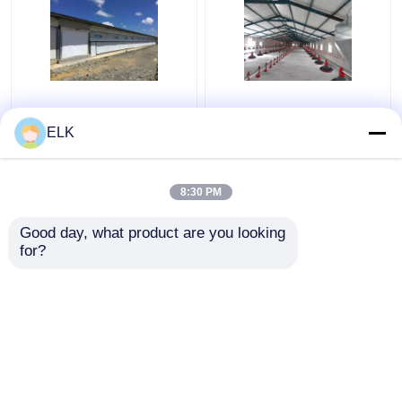
ISO Veehouderijhuis
H sectie staal
Prefabrieke
commercieel
ELK
staalconstructie
kippenhuis
Vleeghuis
geprefabriceerde
staalconstructie
8:30 PM
Beste prijs
Beste prijs
Good day, what product are you looking 
for?
Contacteer ons
Contacteer ons
Bekijk meer
Thuis
Ongeveer ons
Contacteer ons
Desktop Site