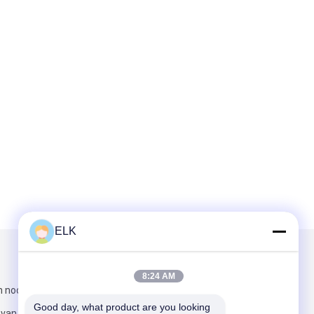
ELK
Mail ons
8:24 AM
n noorden van
Good day, what product are you looking 
t van Shenzhen