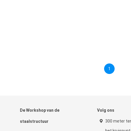
1
De Workshop van de
Volg ons
300 meter te
staalstructuur
het kruispun