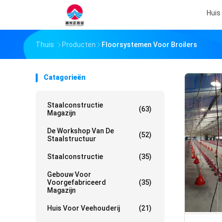
Huis
Thuis
Producten
Floorsystemen Voor Broilers
Catagorieën
Staalconstructie
(63)
Magazijn
De Workshop Van De
(52)
Staalstructuur
Staalconstructie
(35)
Gebouw Voor
Voorgefabriceerd
(35)
Magazijn
Huis Voor Veehouderij
(21)