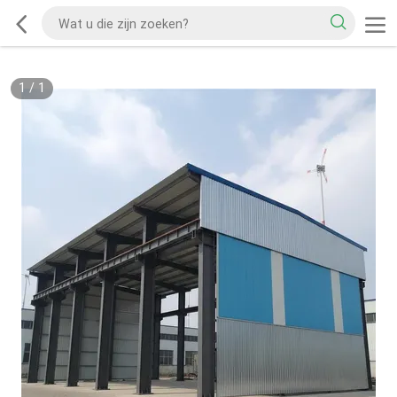
1
/
1