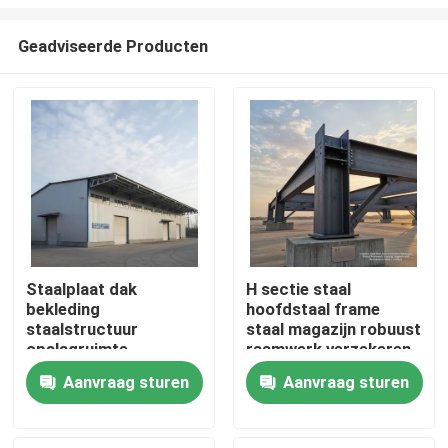
Geadviseerde Producten
Staalplaat dak
H sectie staal
bekleding
hoofdstaal frame
Huis
staalstructuur
staal magazijn robuust
opslagruimte
raamwerk verzekeren
oplossing ondersteunt
van levensduur en
Producten
Aanvraag sturen
Aanvraag sturen
sneeuwbelasting 30
weerstand tegen
tot 200 kg per
moeilijke
vierkante meter ideaal
omstandigheden
Over ons