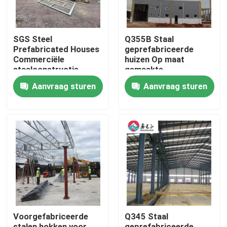
SGS Steel
Q355B Staal
Prefabricated Houses
geprefabriceerde
Commerciële
huizen Op maat
staalconstructie
gemaakte
Prefab huis
geprefabriceerde
Aanvraag sturen
Aanvraag sturen
staalopslagplaats
Huis
Producten
Voorgefabriceerde
Q345 Staal
Over ons
stalen hokken voor
geprefabriceerde