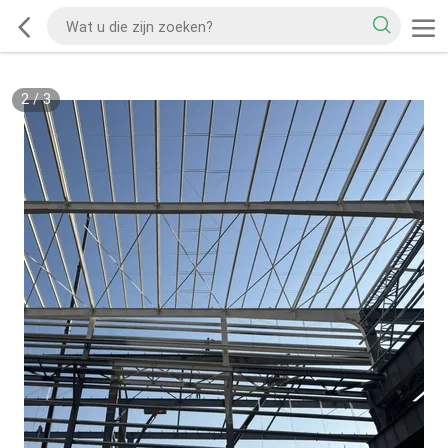
2
/
3