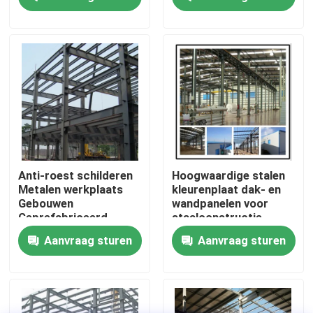
Buildings
Fabriekstocht
Kwaliteitscontrole
Neem contact met ons op
Nieuws
Anti-roest schilderen
Hoogwaardige stalen
Metalen werkplaats
kleurenplaat dak- en
Gebouwen
wandpanelen voor
Gevallen
Geprefabriceerd
staalconstructie
metalen magazijn ODM
magazijn
Aanvraag sturen
Aanvraag sturen
Vraag een offerte
Staalconstructie magazijn