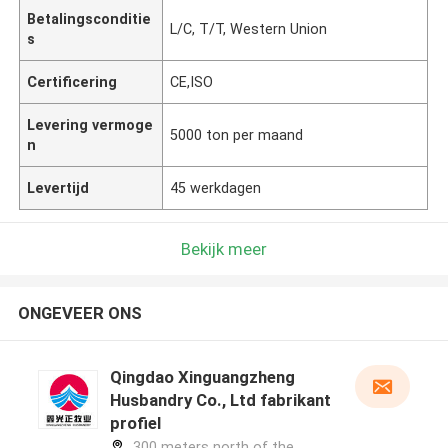
Betalingsconditie
L/C, T/T, Western Union
s
Certificering
CE,ISO
Levering vermoge
5000 ton per maand
n
Levertijd
45 werkdagen
Bekijk meer
ONGEVEER ONS
Qingdao Xinguangzheng
Husbandry Co., Ltd fabrikant
profiel
300 meters north of the