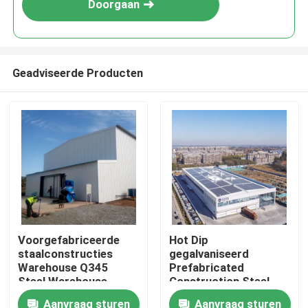
Doorgaan
Geadviseerde Producten
Huis
Voorgefabriceerde
Hot Dip
staalconstructies
gegalvaniseerd
Producten
Warehouse Q345
Prefabricated
Steel Warehouse
Construction Steel
Building
Structure Warehouse
Aanvraag sturen
Aanvraag sturen
Over ons