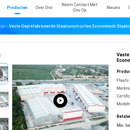
Neem Contact Met
Producten
Over Ons
Nieuws
Ons Op
ijn
Vaste Geprefabriceerde Staalconstructies Economisch Staalc
Vaste
Econo
Produc
Plaats
Merkn
Certifi
Model
Betale
Min. be