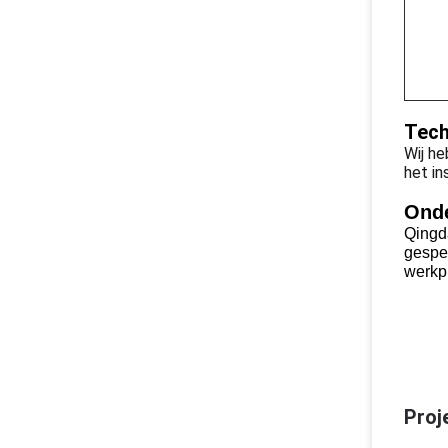
Tech
Wij he
het in
Ond
Qingd
gespec
werkp
Proj