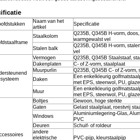
ificatie
Naam van het
ofdstukken
Specificatie
artikel
Q235B, Q345B H-vorm, doos, s
Staalkolom
warmgewalst vel
fdstaalframe
Q235B, Q345B H-vorm, stalen
Stalen balk
vel
Vermogen
Q235B, Q345B Staalstaaf, staa
Dakenplaten
C- of Z-vorm, staalplaat
Muurpurlin
Q235B, Q345B C- of Z-vorm, s
dersteunend
Een enkelkleurig golfmatstaa
systeem
Daken
met EPS, steenwol, PU, glazen
Een enkelkleurig golfmatstaa
Muur
met EPS, steenwol, PU, glazen
Boltjes
Gewoon, hoge sterkte
Gaten
Gelast staalplaat, roestvrij sta
Aluminiumlegering-Glas, Alum
Windows
PVC
Deuren
Schuif- of roldeur
andere
ccessoires
elektrische
PVC-pijp, kleurstaalpijp