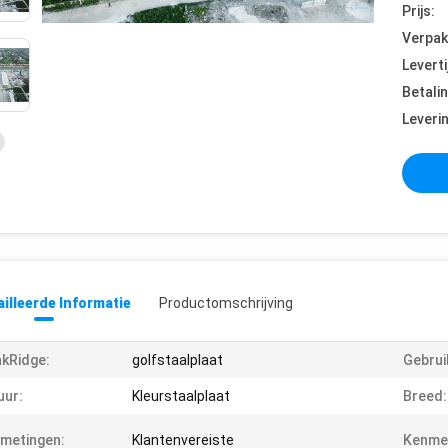
Prijs:
Verpak
Leverti
Betali
Leveri
illeerde Informatie
Productomschrijving
kRidge:
golfstaalplaat
Gebrui
uur:
Kleurstaalplaat
Breed:
metingen:
Klantenvereiste
Kenme