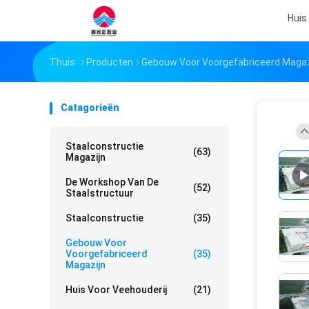
Huis
Thuis
Producten
Gebouw Voor Voorgefabriceerd Magaz
Catagorieën
Staalconstructie
(63)
Magazijn
De Workshop Van De
(52)
Staalstructuur
Staalconstructie
(35)
Gebouw Voor
Voorgefabriceerd
(35)
Magazijn
Huis Voor Veehouderij
(21)