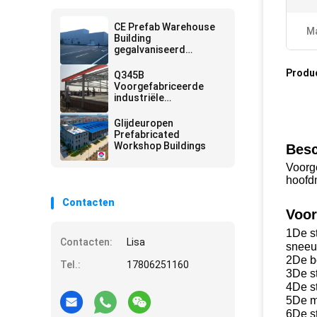
CE Prefab Warehouse
Ma
Building
gegalvaniseerd
economisch gelast H-
type staal
Produ
Q345B
Voorgefabriceerde
industriële
staalgebouwen
Glijdeuropen
Prefabricated
Workshop Buildings
Besc
Voorge
hoofdm
Contacten
Voor
1De st
Contacten:
Lisa
sneeu
2De b
Tel.:
17806251160
3De st
4De st
5De ma
6De s