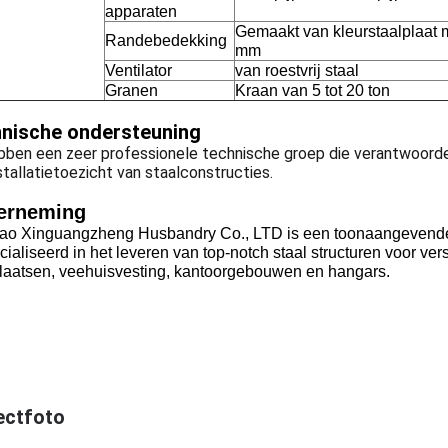
apparaten
Gemaakt van kleurstaalplaat m
Randebedekking
mm
Ventilator
van roestvrij staal
Granen
Kraan van 5 tot 20 ton
nische ondersteuning
bben een zeer professionele technische groep die verantwoordel
stallatietoezicht van staalconstructies.
erneming
ao Xinguangzheng Husbandry Co., LTD is een toonaangevende sp
ialiseerd in het leveren van top-notch staal structuren voor ve
laatsen, veehuisvesting, kantoorgebouwen en hangars.
ectfoto