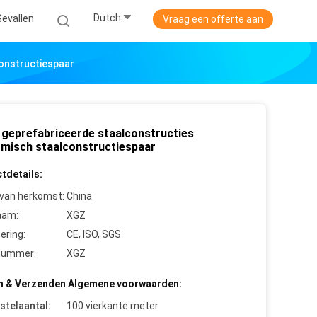
Dutch
Gevallen
Vraag een offerte aan
onstructiespaar
 geprefabriceerde staalconstructies
misch staalconstructiespaar
tdetails:
 van herkomst:
China
aam:
XGZ
cering:
CE, ISO, SGS
nummer:
XGZ
n & Verzenden Algemene voorwaarden:
stelaantal:
100 vierkante meter