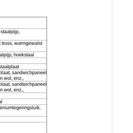
taalpijp,
 truss, warmgewalst
lpijp, hoekstaal
taalplaat
lplaat, sandwichpaneel
 wol, enz.,
lplaat, sandwichpaneel
 wol, enz.,
al
iniumlegeringsluik,