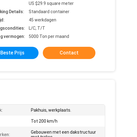
US $29.9 square meter
king Details:
Standaard container
jd:
45 werkdagen
ngscondities:
L/C, T/T
ng vermogen:
5000 Ton per maand
Beste Prijs
Contact
k:
Pakhuis, werkplaats.
Tot 200 km/h
Gebouwen met een dakstructuur
rken: