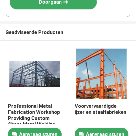
Doorgaan
Geadviseerde Producten
Huis
Professional Metal
Voorvervaardigde
Fabrication Workshop
ijzer­ en staalfabrieken
Producten
Providing Custom
Sheet Metal Welding
Cutting and Assembly
Aanvraag sturen
Aanvraag sturen
Over ons