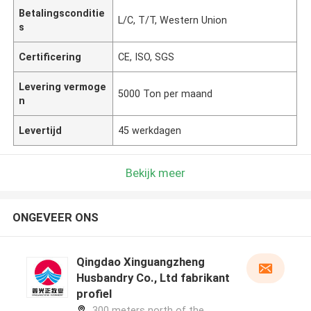
Betalingsconditie
L/C, T/T, Western Union
s
Certificering
CE, ISO, SGS
Levering vermoge
5000 Ton per maand
n
Levertijd
45 werkdagen
Bekijk meer
ONGEVEER ONS
Qingdao Xinguangzheng
Husbandry Co., Ltd fabrikant
profiel
300 meters north of the