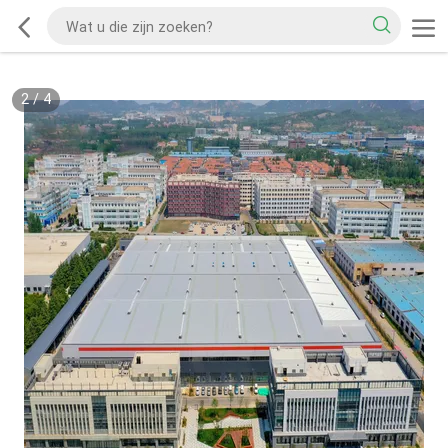
2
/
4