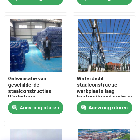
Solutions for
Industrial
Fabriekstocht
Kwaliteitscontrole
Neem contact met ons op
Nieuws
Galvanisatie van
Waterdicht
geschilderde
staalconstructie
staalconstructies
werkplaats laag
Gevallen
Werkplaats
koolstofbrandwerkplaats
Voorafgebouwde
prefab metaal
Aanvraag sturen
Aanvraag sturen
staalwerkplaats
Gebouw
Vraag een offerte
Staalconstructie magazijn