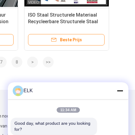
uur
ISO Staal Structurele Materiaal
sion
Recycleerbare Structurele Staal
r
Kolommen Metalen Framing
n
Beste Prijs
7
8
>
>>
ELK
Mail ons
11:34 AM
n noorden van
Good day, what product are you looking 
t van Shenzhen
for?