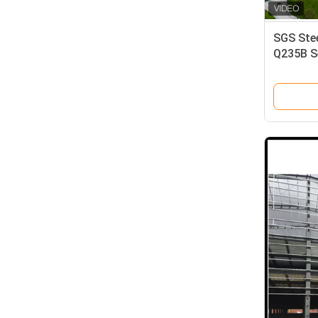
SGS Stee
Q235B S
Building