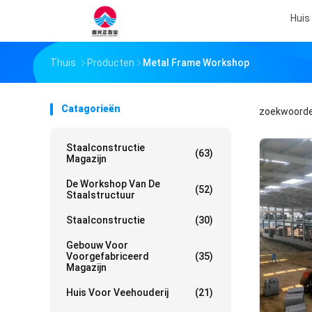
Huis
Thuis
Producten
Metal Frame Workshop
Catagorieën
zoekwoord
Staalconstructie
(63)
Magazijn
De Workshop Van De
(52)
Staalstructuur
Staalconstructie
(30)
Gebouw Voor
Voorgefabriceerd
(35)
Magazijn
Huis Voor Veehouderij
(21)