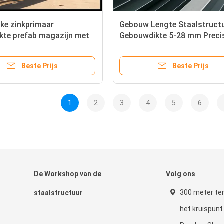
jke zinkprimaar
Gebouw Lengte Staalstruct
kte prefab magazijn met
Gebouwdikte 5-28 mm Preci
 hoofdstaalframe
Engineered Metal Frame voo
industriële bouwoplossinge
Beste Prijs
Beste Prijs
1
2
3
4
5
6
De Workshop van de
Volg ons
300 meter te
staalstructuur
het kruispun