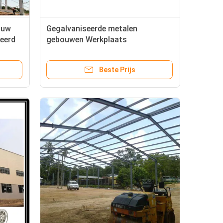
ouw
Gegalvaniseerde metalen
ceerd
gebouwen Werkplaats
Staalstructuur ISO-certificaat
Beste Prijs