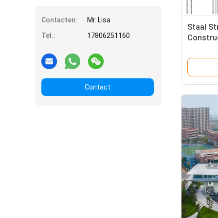
Contacten:
Mr. Lisa
Staal St
Tel.:
17806251160
Constru
Structu
tekenop
en proje
Contact