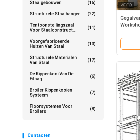
Staalgebouwen
(16)
Structurele Staalhanger
(22)
Gegalva
Workshop
Tentoonstellingszaal
(11)
Voor Staalconstruct...
aardbev
Voorgefabriceerde
(10)
Huizen Van Staal
Structurele Materialen
(17)
Van Staal
De Kippenkooi Van De
(6)
Eilaag
Broiler Kippenkooien
(7)
Systeem
Floorsystemen Voor
(8)
Broilers
Contacten