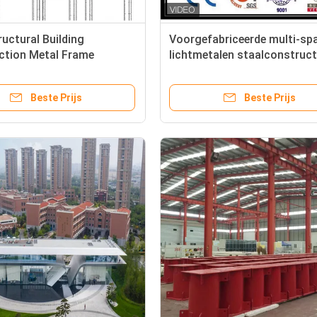
ructural Building
Voorgefabriceerde multi-sp
ction Metal Frame
lichtmetalen staalconstruct
re Construction BIM
lossingen voor duurzame
Beste Prijs
Beste Prijs
cten