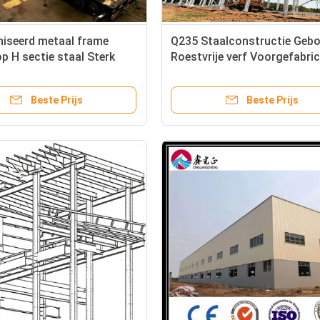
niseerd metaal frame
Q235 Staalconstructie Geb
 H sectie staal Sterk
Roestvrije verf Voorgefabri
ingsbestand
metalen frame
Beste Prijs
Beste Prijs