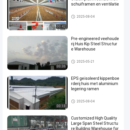
schuiframen en ventilatie
Huis voor veehouderij
2025-08-04
00:42
Pre-engineered veehoude
rij Huis Kip Steel Structur
e Warehouse
Huis voor veehouderij
2025-05-21
00:36
EPS geïsoleerd kippenboe
rderij huis met aluminium
legering ramen
Huis voor veehouderij
2025-08-04
00:18
Customized High Quality
Large Span Steel Structu
re Building Warehouse for