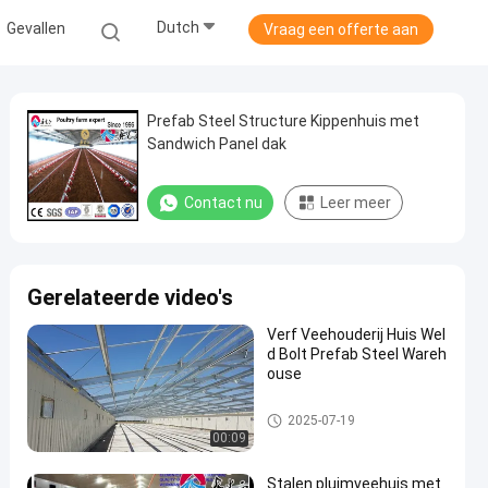
Dutch
Gevallen
Vraag een offerte aan
Prefab Steel Structure Kippenhuis met
Sandwich Panel dak
Contact nu
Leer meer
Gerelateerde video's
Verf Veehouderij Huis Wel
d Bolt Prefab Steel Wareh
ouse
Huis voor veehouderij
2025-07-19
00:09
Stalen pluimveehuis met