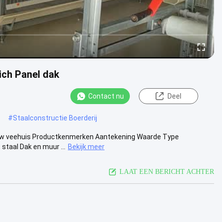
ich Panel dak
Contact nu
Deel
#
Staalconstructie Boerderij
ouw veehuis Productkenmerken Aantekening Waarde Type
taal Dak en muur ...
Bekijk meer
LAAT EEN BERICHT ACHTER