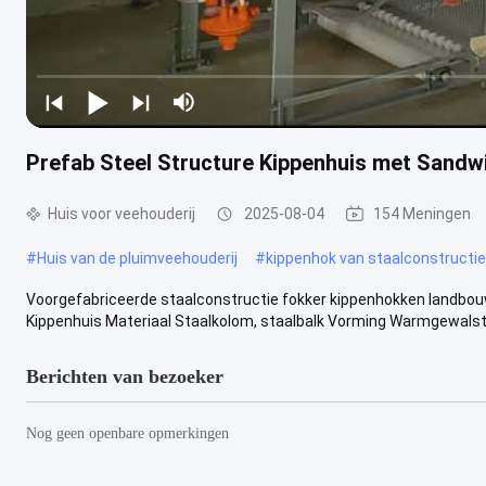
Prefab Steel Structure Kippenhuis met Sandw
Huis voor veehouderij
2025-08-04
154 Meningen
#
Huis van de pluimveehouderij
#
kippenhok van staalconstructie
Voorgefabriceerde staalconstructie fokker kippenhokken landb
Kippenhuis Materiaal Staalkolom, staalbalk Vorming Warmgewalst s
Berichten van bezoeker
Nog geen openbare opmerkingen