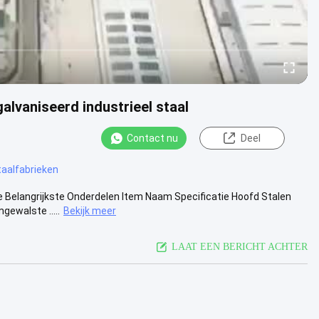
lvaniseerd industrieel staal
Contact nu
Deel
taalfabrieken
e Belangrijkste Onderdelen Item Naam Specificatie Hoofd Stalen
ewalste .....
Bekijk meer
LAAT EEN BERICHT ACHTER