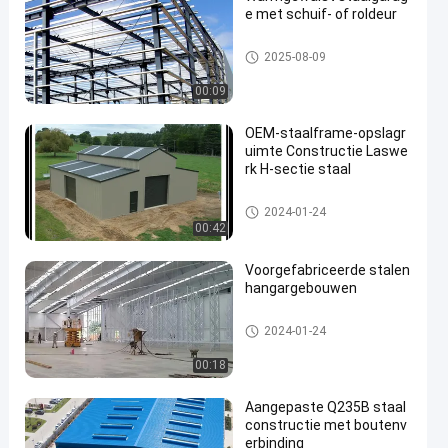
e met schuif- of roldeur
Staalconstructie
2025-08-09
00:09
OEM-staalframe-opslagr
uimte Constructie Laswe
rk H-sectie staal
Staalconstructie
2024-01-24
00:42
Voorgefabriceerde stalen
hangargebouwen
Staalconstructie
2024-01-24
00:18
Aangepaste Q235B staal
constructie met boutenv
erbinding