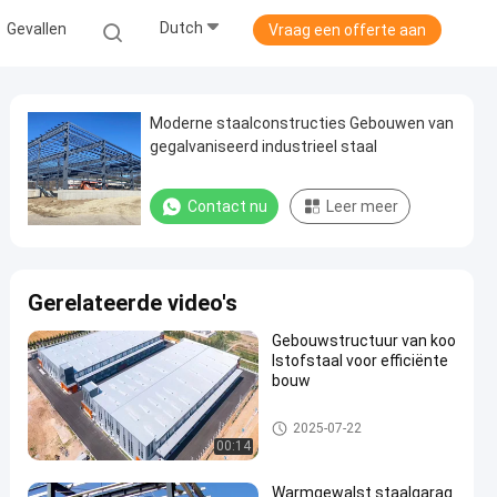
Dutch
Gevallen
Vraag een offerte aan
Moderne staalconstructies Gebouwen van
gegalvaniseerd industrieel staal
Contact nu
Leer meer
Gerelateerde video's
Gebouwstructuur van koo
lstofstaal voor efficiënte
bouw
Staalconstructie
2025-07-22
00:14
Warmgewalst staalgarag