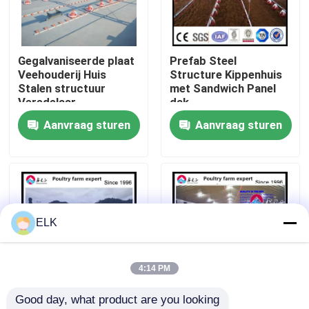
Fabriekstocht
Gegalvaniseerde plaat
Prefab Steel
Veehouderij Huis
Structure Kippenhuis
Kwaliteitscontrole
Stalen structuur
met Sandwich Panel
Veredelaar
dak
Kippenhuizen
Aanvraag sturen
Aanvraag sturen
Neem contact met ons op
Nieuws
Gevallen
ELK
Vraag een offerte
4:14 PM
Good day, what product are you looking 
Staalconstructie magazijn
EPS geïsoleerd
Stalen pluimveehuis