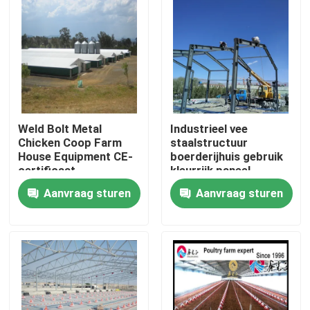
Weld Bolt Metal
Industrieel vee
Chicken Coop Farm
staalstructuur
House Equipment CE-
boerderijhuis gebruik
certificaat
kleurrijk paneel
Aanvraag sturen
Aanvraag sturen
Huis
Producten
Over ons