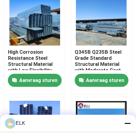
Fabriekstocht
Kwaliteitscontrole
High Corrosion
Q345B Q235B Steel
Neem contact met ons op
Resistance Steel
Grade Standard
Structural Material
Structural Material
with Low Flexibility
with Moderate Cost
Nieuws
and High Fire
Aanvraag sturen
Aanvraag sturen
Resistance
Gevallen
Vraag een offerte
ELK
Staalconstructie magazijn