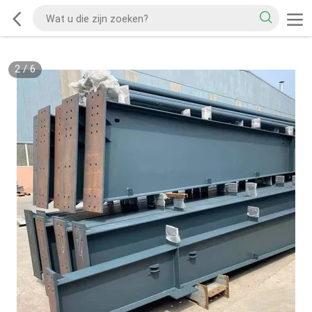
2
/
6