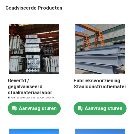
Geadviseerde Producten
Geverfd /
Fabrieksvoorziening
gegalvaniseerd
Staalconstructiemateriaa
staalmateriaal voor
Huis
het ontwerp van dak-
en muurbouten
Aanvraag sturen
Aanvraag sturen
Producten
Over ons