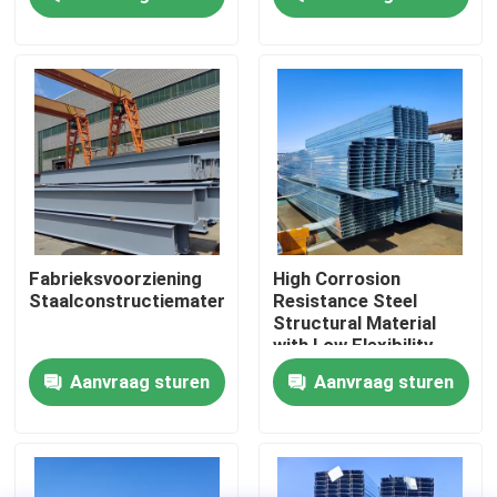
Fabriekstocht
Kwaliteitscontrole
Neem contact met ons op
Nieuws
Fabrieksvoorziening
High Corrosion
Staalconstructiemateriaal
Resistance Steel
Structural Material
Gevallen
with Low Flexibility
and High Fire
Aanvraag sturen
Aanvraag sturen
Resistance
Vraag een offerte
Staalconstructie magazijn