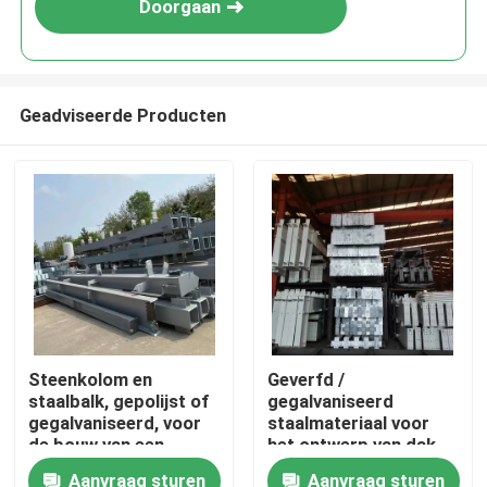
Doorgaan
Geadviseerde Producten
Huis
Steenkolom en
Geverfd /
staalbalk, gepolijst of
gegalvaniseerd
Producten
gegalvaniseerd, voor
staalmateriaal voor
de bouw van een
het ontwerp van dak-
staalafdeling
en muurbouten
Aanvraag sturen
Aanvraag sturen
Over ons