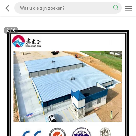
2
/
6