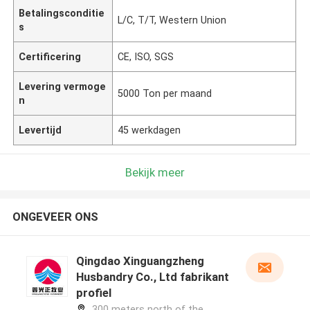
Betalingsconditie
L/C, T/T, Western Union
s
Certificering
CE, ISO, SGS
Levering vermoge
5000 Ton per maand
n
Levertijd
45 werkdagen
Bekijk meer
ONGEVEER ONS
Qingdao Xinguangzheng
Husbandry Co., Ltd fabrikant
profiel
300 meters north of the