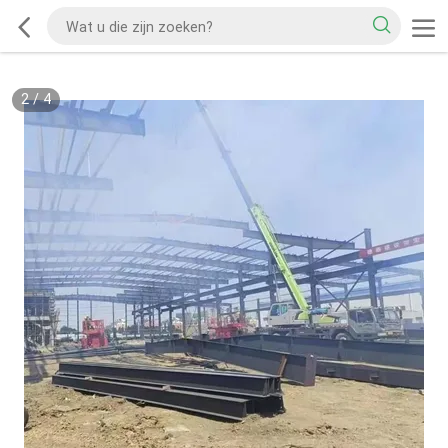
2
/
4