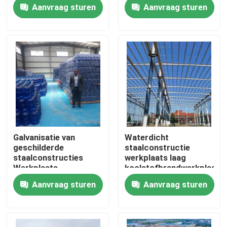
Cutting and Assembly
Aanvraag sturen
Aanvraag sturen
Solutions for
Industrial
Fabriekstocht
Kwaliteitscontrole
Neem contact met ons op
Nieuws
Galvanisatie van
Waterdicht
geschilderde
staalconstructie
Gevallen
staalconstructies
werkplaats laag
Werkplaats
koolstofbrandwerkplaats
Voorafgebouwde
prefab metaal
Aanvraag sturen
Aanvraag sturen
staalwerkplaats
Vraag een offerte
Gebouw
Staalconstructie magazijn