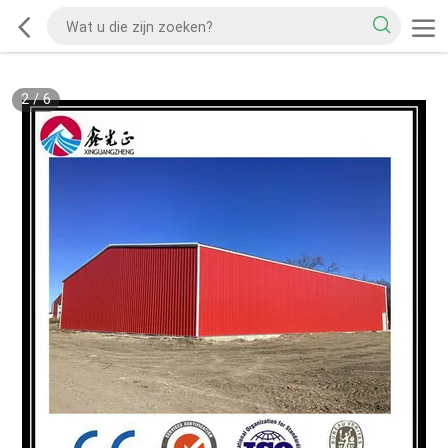
2
/
6