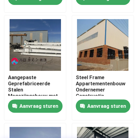
Fabriekstocht
Kwaliteitscontrole
Neem contact met ons op
Nieuws
Aangepaste
Steel Frame
Geprefabriceerde
Appartementenbouw
Stalen
Ondernemer
Gevallen
Magazijngebouw met
Constructie
Sandwichpaneel
Warehouse
Aanvraag sturen
Aanvraag sturen
Vraag een offerte
Staalconstructie magazijn