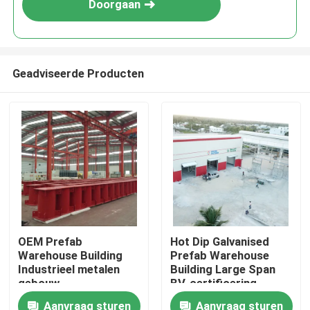
Doorgaan
Geadviseerde Producten
Huis
OEM Prefab
Hot Dip Galvanised
Warehouse Building
Prefab Warehouse
Producten
Industrieel metalen
Building Large Span
gebouw
BV-certificering
Aanvraag sturen
Aanvraag sturen
Over ons