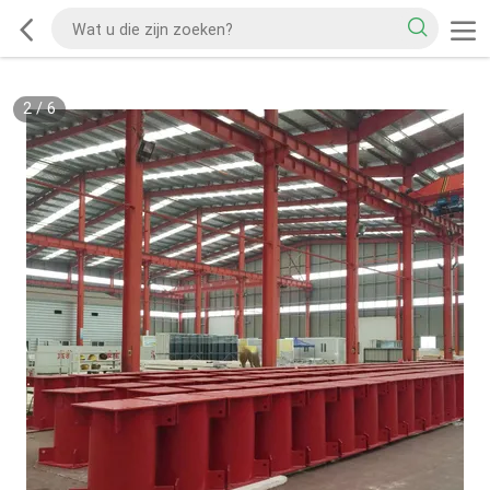
2
/
6