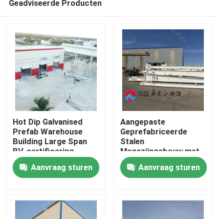
Geadviseerde Producten
Hot Dip Galvanised
Aangepaste
Prefab Warehouse
Geprefabriceerde
Building Large Span
Stalen
BV-certificering
Magazijngebouw met
Huis
Sandwichpaneel
Aanvraag sturen
Aanvraag sturen
Producten
Over ons