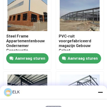
Fabriekstocht
Kwaliteitscontrole
Steel Frame
PVC-ruit
Appartementenbouw
voorgefabriceerd
Neem contact met ons op
Ondernemer
magazijn Gebouw
Constructie
Gelast
Warehouse
staalconstructie
Aanvraag sturen
Aanvraag sturen
Nieuws
magazijn OEM
Gevallen
Vraag een offerte
ELK
Staalconstructie magazijn