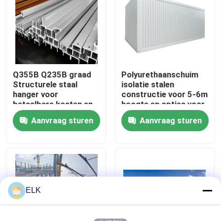
Fabriekstocht
Kwaliteitscontrole
Q355B Q235B graad
Polyurethaanschuim
Structurele staal
isolatie stalen
Neem contact met ons op
hanger voor
constructie voor 5-6m
betaalbare kosten en
hoogte en opties voor
C / Z gegalvaniseerd
aangepast ontwerp
Aanvraag sturen
Aanvraag sturen
Nieuws
staal voor betaalbare
kosten
Gevallen
Vraag een offerte
ELK
Staalconstructie magazijn