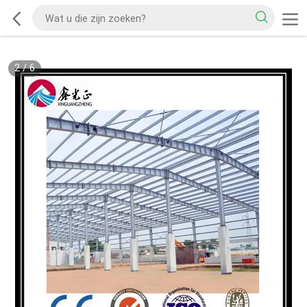
2
/
6