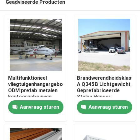
Geadviseerde Producten
Multifunktioneel
Brandwerendheidsklasse
vliegtuigenhangargebouwen
A Q345B Lichtgewicht
ODM prefab metalen
Geprefabriceerde
kantoorgebouwen
Stalen Hangar
Huis
Structurele Stalen
Aanvraag sturen
Aanvraag sturen
Hangar
Producten
Over ons