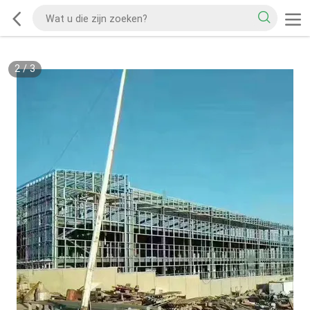
2
/
3