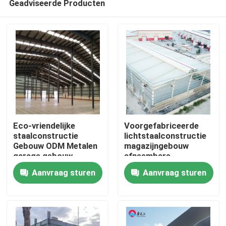
Geadviseerde Producten
Eco-vriendelijke
Voorgefabriceerde
staalconstructie
lichtstaalconstructie
Gebouw ODM Metalen
magazijngebouw
garage gebouw
afneembare
Huis
gegalvaniseerd
waterdicht
Aanvraag sturen
Aanvraag sturen
Producten
Over ons