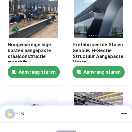
Fabriekstocht
Kwaliteitscontrole
Hoogwaardige lage
Prefabriceerde Stalen
kosten aangepaste
Gebouw H-Sectie
Neem contact met ons op
staalconstructie
Structuur Aangepaste
magazijn
Maten
Aanvraag sturen
Aanvraag sturen
Nieuws
Gevallen
Vraag een offerte
ELK
Staalconstructie magazijn