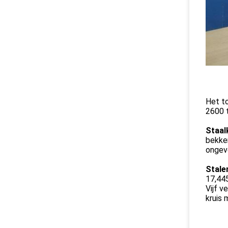
Het t
2600 t
Staal
bekke
ongeve
Stalen
17,445
Vijf v
kruis 