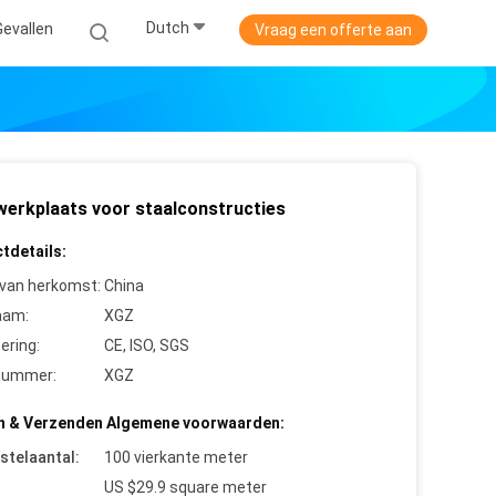
Dutch
Gevallen
Vraag een offerte aan
erkplaats voor staalconstructies
tdetails:
 van herkomst:
China
aam:
XGZ
cering:
CE, ISO, SGS
nummer:
XGZ
n & Verzenden Algemene voorwaarden:
stelaantal:
100 vierkante meter
US $29.9 square meter