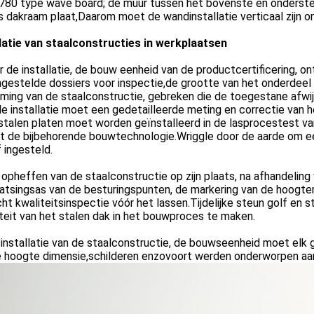
780 type wave board; de muur tussen het bovenste en onderste r
s dakraam plaat,Daarom moet de wandinstallatie verticaal zijn om
llatie van staalconstructies in werkplaatsen
r de installatie, de bouw eenheid van de productcertificering,
gestelde dossiers voor inspectie,de grootte van het onderdeel
ming van de staalconstructie, gebreken die de toegestane afwi
e installatie moet een gedetailleerde meting en correctie van 
stalen platen moet worden geïnstalleerd in de lasprocestest v
dt de bijbehorende bouwtechnologie.Wriggle door de aarde om 
 ingesteld.
 opheffen van de staalconstructie op zijn plaats, na afhandelin
aatsingsas van de besturingspunten, de markering van de hoogt
ht kwaliteitsinspectie vóór het lassen.Tijdelijke steun golf en s
iteit van het stalen dak in het bouwproces te maken.
 installatie van de staalconstructie, de bouwseenheid moet el
e hoogte dimensie,schilderen enzovoort werden onderworpen aan