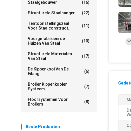
Staalgebouwen
(16)
Structurele Staalhanger
(22)
Tentoonstellingszaal
(11)
Voor Staalconstruct...
Voorgefabriceerde
(10)
Huizen Van Staal
Structurele Materialen
(17)
Van Staal
De Kippenkooi Van De
(6)
Eilaag
Gedeta
Broiler Kippenkooien
(7)
Systeem
Floorsystemen Voor
Ma
(8)
Broilers
Da
Wa
Op
Beste Producten