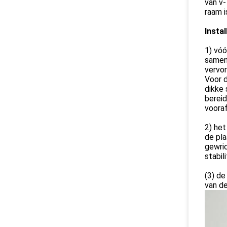
van v-
raam i
Insta
1) vóó
samen
vervor
Voor d
dikke 
berei
vooraf
2) het
de pl
gewric
stabil
(3) de
van d