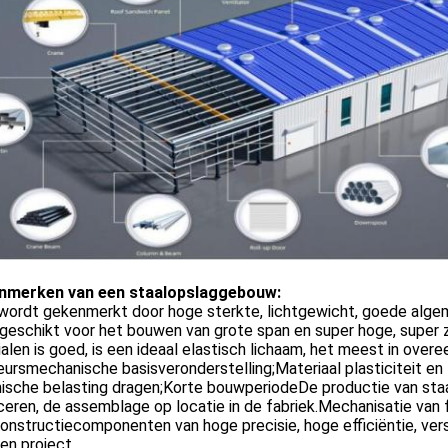
nmerken van een staalopslaggebouw:
 wordt gekenmerkt door hoge sterkte, lichtgewicht, goede alge
t geschikt voor het bouwen van grote span en super hoge, sup
alen is goed, is een ideaal elastisch lichaam, het meest in o
eursmechanische basisveronderstelling;Materiaal plasticiteit en
ische belasting dragen;Korte bouwperiodeDe productie van sta
eren, de assemblage op locatie in de fabriek.Mechanisatie van
onstructiecomponenten van hoge precisie, hoge efficiëntie, versne
en project.