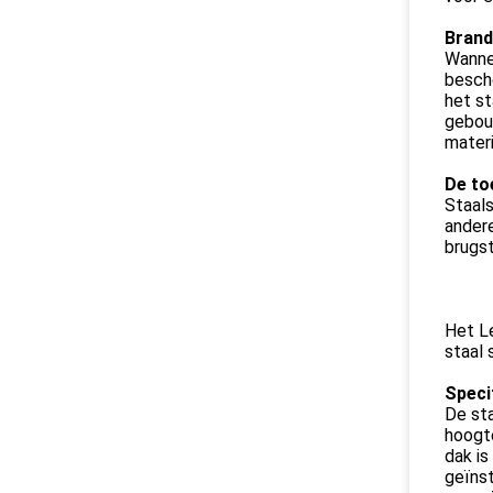
Brand
Wanne
besch
het st
gebou
mater
De to
Staals
ander
brugst
Het L
staal 
Speci
De sta
hoogt
dak is
geïnst