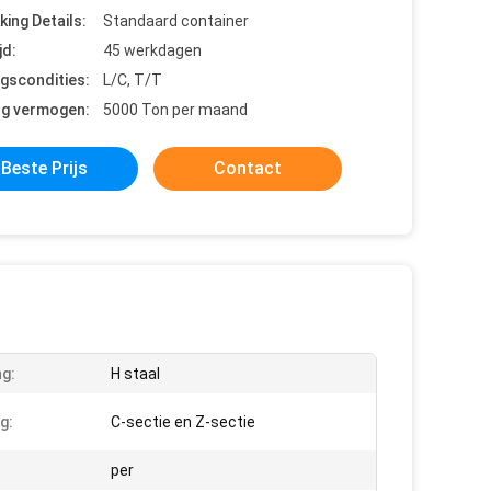
king Details:
Standaard container
jd:
45 werkdagen
ngscondities:
L/C, T/T
ng vermogen:
5000 Ton per maand
Beste Prijs
Contact
ng:
H staal
g:
C-sectie en Z-sectie
per