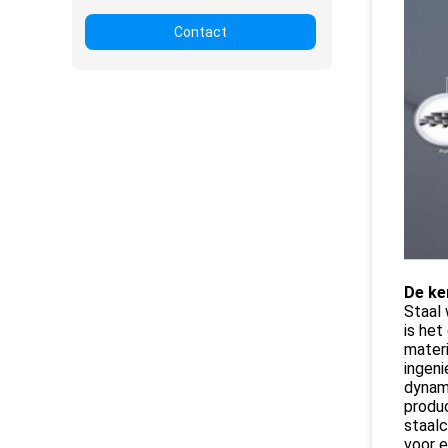
Contact
De ke
Staal
is he
materi
ingeni
dynam
produc
staalc
voor e