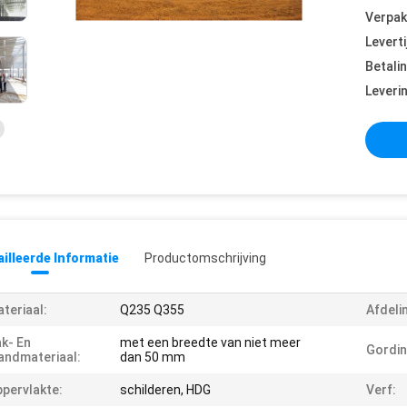
Verpak
Leverti
Betali
Leveri
illeerde Informatie
Productomschrijving
teriaal:
Q235 Q355
Afdeli
k- En
met een breedte van niet meer
Gordin
ndmateriaal:
dan 50 mm
pervlakte:
schilderen, HDG
Verf: