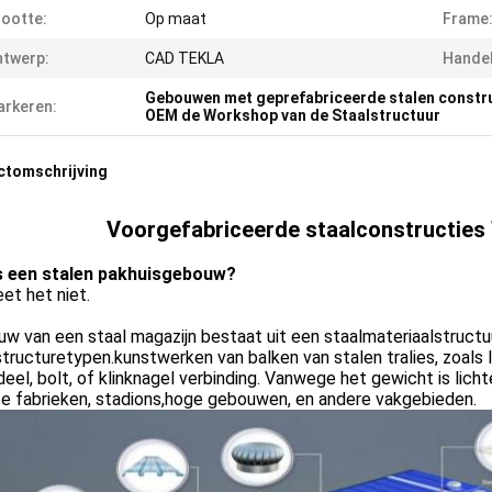
ootte:
Op maat
Frame
twerp:
CAD TEKLA
Handel
Gebouwen met geprefabriceerde stalen constr
rkeren:
OEM de Workshop van de Staalstructuur
ctomschrijving
Voorgefabriceerde staalconstructie
s een stalen pakhuisgebouw?
eet het niet.
w van een staal magazijn bestaat uit een staalmateriaalstructuu
ructuretypen.kunstwerken van balken van stalen tralies, zoals l
eel, bolt, of klinknagel verbinding. Vanwege het gewicht is licht
te fabrieken, stadions,hoge gebouwen, en andere vakgebieden.