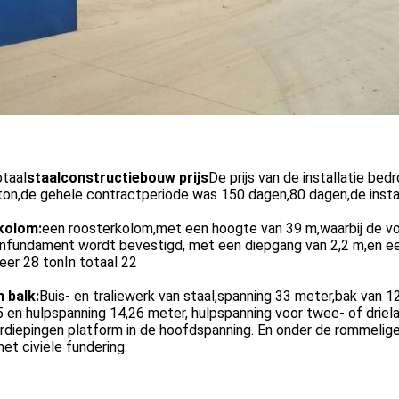
otaal
staalconstructiebouw
prijs
De prijs van de installatie be
on,de gehele contractperiode was 150 dagen,80 dagen,de instal
kolom:
een roosterkolom,met een hoogte van 39 m,waarbij de vo
nfundament wordt bevestigd, met een diepgang van 2,2 m,en ee
er 28 tonIn totaal 22
 balk:
Buis- en traliewerk van staal,spanning 33 meter,bak van 
 en hulpspanning 14,26 meter, hulpspanning voor twee- of driela
erdiepingen platform in de hoofdspanning. En onder de rommelige 
met civiele fundering.