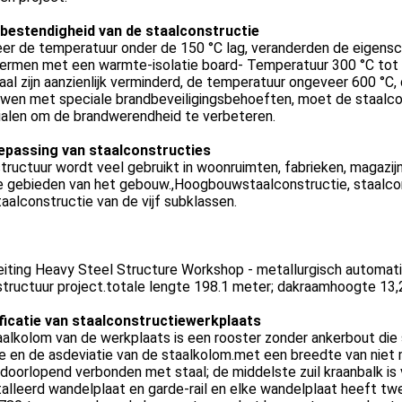
bestendigheid van de staalconstructie
er de temperatuur onder de 150 °C lag, veranderden de eigensc
ermen met een warmte-isolatie board- Temperatuur 300 °C tot 4
aal zijn aanzienlijk verminderd, de temperatuur ongeveer 600 °C, 
wen met speciale brandbeveiligingsbehoeften, moet de staalc
ialen om de brandwerendheid te verbeteren.
epassing van staalconstructies
tructuur wordt veel gebruikt in woonruimten, fabrieken, magazijn
e gebieden van het gebouw.,Hoogbouwstaalconstructie, staalcons
aalconstructie van de vijf subklassen.
eiting Heavy Steel Structure Workshop - metallurgisch automat
structuur project.totale lengte 198.1 meter; dakraamhoogte 13
ficatie van staalconstructiewerkplaats
alkolom van de werkplaats is een rooster zonder ankerbout die 
e en de asdeviatie van de staalkolom.met een breedte van niet
 doorlopend verbonden met staal; de middelste zuil kraanbalk is 
alleerd wandelplaat en garde-rail en elke wandelplaat heeft tw