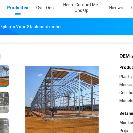
Neem Contact Met
Producten
Over Ons
Nieuws
Ons Op
plaats Voor Staalconstructies
OEM-w
Produc
Plaats
Merkn
Certifi
Model
Betale
Min. be
Prijs: