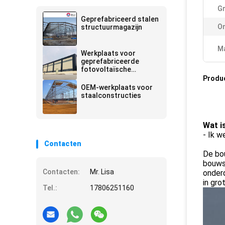
Gr
Geprefabriceerd stalen
On
structuurmagazijn
Ma
Werkplaats voor
geprefabriceerde
fotovoltaïsche
staalconstructies voor
Produ
langdurig gebruik
OEM-werkplaats voor
staalconstructies
Wat i
- Ik w
Contacten
De bou
bouwst
Contacten:
Mr. Lisa
onderd
in gro
Tel.:
17806251160