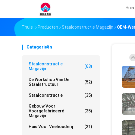
Huis
Thuis
Producten
Staalconstructie Magazijn
OEM-Werk
Catagorieën
Staalconstructie
(63)
Magazijn
De Workshop Van De
(52)
Staalstructuur
Staalconstructie
(35)
Gebouw Voor
Voorgefabriceerd
(35)
Magazijn
Huis Voor Veehouderij
(21)