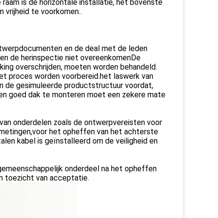
aam is de horizontale installatie, het bovenste
 vrijheid te voorkomen..
 ontwerpdocumenten en de deal met de leden
 en de herinspectie niet overeenkomenDe
jking overschrijden, moeten worden behandeld.
het proces worden voorbereid.het laswerk van
an de gesimuleerde productstructuur voordat,
een goed dak te monteren moet een zekere mate
g van onderdelen zoals de ontwerpvereisten voor
emetingen,voor het opheffen van het achterste
talen kabel is geïnstalleerd om de veiligheid en
k gemeenschappelijk onderdeel na het opheffen
 toezicht van acceptatie.