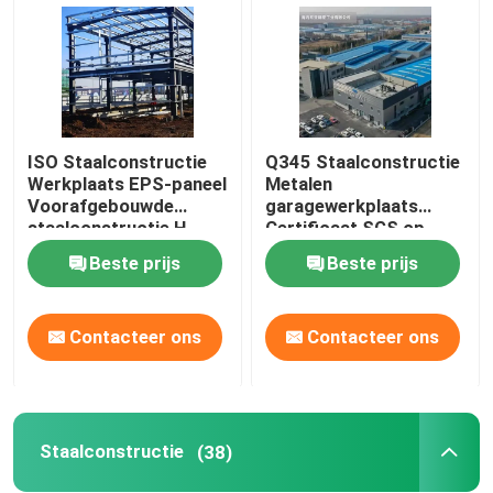
ISO Staalconstructie
Q345 Staalconstructie
Werkplaats EPS-paneel
Metalen
Voorafgebouwde
garagewerkplaats
staalconstructie H-
Certificaat SGS op
vormig
maat
Beste prijs
Beste prijs
Contacteer ons
Contacteer ons
Huis
Producten
Staalconstructie
(38)
Over ons