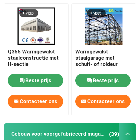
Fabriekstocht
Kwaliteitscontrole
Q355 Warmgewalst
Warmgewalst
Neem contact met ons op
staalconstructie met
staalgarage met
H-sectie
schuif- of roldeur
Nieuws
Beste prijs
Beste prijs
Gevallen
Contacteer ons
Contacteer ons
Vraag een offerte
Gebouw voor voorgefabriceerd magazijn
(39)
Staalconstructie magazijn