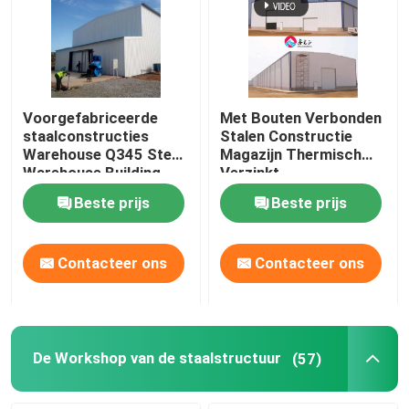
Voorgefabriceerde
Met Bouten Verbonden
staalconstructies
Stalen Constructie
Warehouse Q345 Steel
Magazijn Thermisch
Warehouse Building
Verzinkt
Beste prijs
Beste prijs
Contacteer ons
Contacteer ons
De Workshop van de staalstructuur
(57)