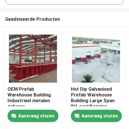
Geadviseerde Producten
OEM Prefab
Hot Dip Galvanised
Huis
Warehouse Building
Prefab Warehouse
Industrieel metalen
Building Large Span
gebouw
BV-certificering
Producten
Aanvraag sturen
Aanvraag sturen
Over ons