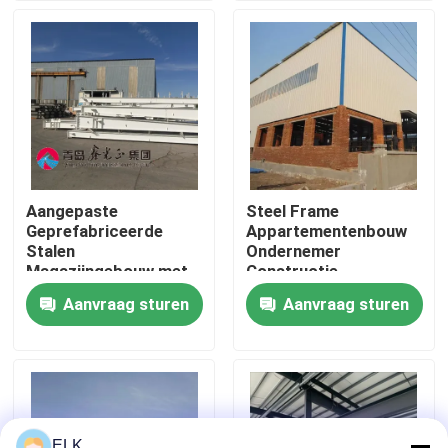
Fabriekstocht
Kwaliteitscontrole
Neem contact met ons op
Aangepaste
Steel Frame
Geprefabriceerde
Appartementenbouw
Nieuws
Stalen
Ondernemer
Magazijngebouw met
Constructie
Sandwichpaneel
Warehouse
Aanvraag sturen
Aanvraag sturen
Gevallen
Vraag een offerte
Staalconstructie magazijn
ELK