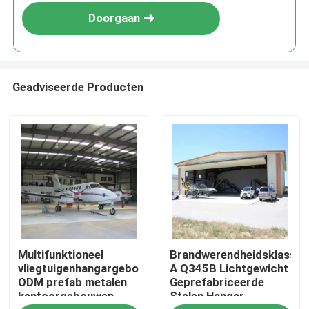
Doorgaan
Geadviseerde Producten
Huis
Multifunktioneel
Brandwerendheidsklasse
Producten
vliegtuigenhangargebouwen
A Q345B Lichtgewicht
ODM prefab metalen
Geprefabriceerde
kantoorgebouwen
Stalen Hangar
Over ons