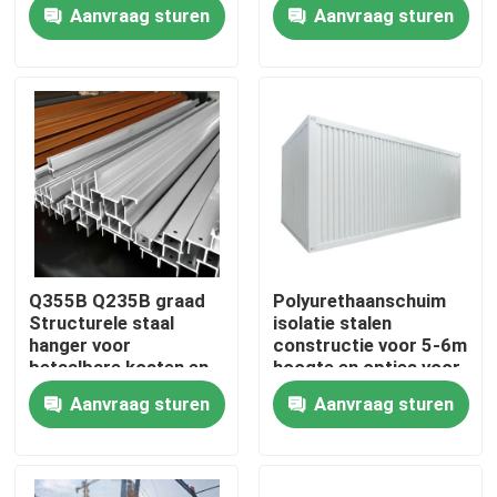
Structurele Stalen
Aanvraag sturen
Aanvraag sturen
Hangar
Fabriekstocht
Kwaliteitscontrole
Neem contact met ons op
Nieuws
Q355B Q235B graad
Polyurethaanschuim
Structurele staal
isolatie stalen
Gevallen
hanger voor
constructie voor 5-6m
betaalbare kosten en
hoogte en opties voor
C / Z gegalvaniseerd
aangepast ontwerp
Aanvraag sturen
Aanvraag sturen
staal voor betaalbare
Vraag een offerte
kosten
Staalconstructie magazijn