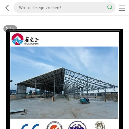
2
/
6