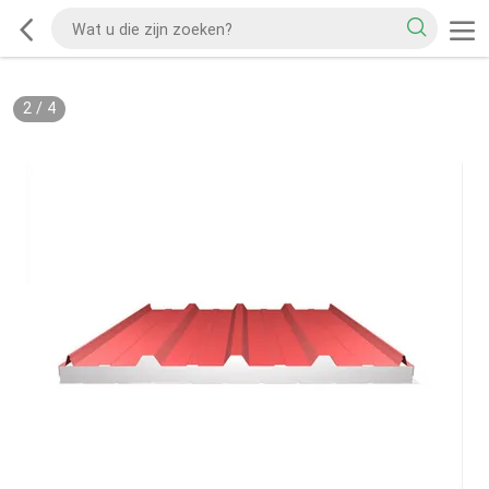
2
/
4