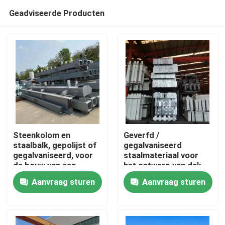
Geadviseerde Producten
Steenkolom en
Geverfd /
staalbalk, gepolijst of
gegalvaniseerd
gegalvaniseerd, voor
staalmateriaal voor
Huis
de bouw van een
het ontwerp van dak-
staalafdeling
en muurbouten
Aanvraag sturen
Aanvraag sturen
Producten
Over ons