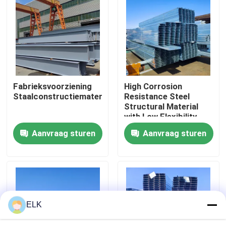
Fabriekstocht
Kwaliteitscontrole
Fabrieksvoorziening
High Corrosion
Neem contact met ons op
Staalconstructiemateriaal
Resistance Steel
Structural Material
with Low Flexibility
Nieuws
and High Fire
Aanvraag sturen
Aanvraag sturen
Resistance
Gevallen
Vraag een offerte
ELK
Staalconstructie magazijn